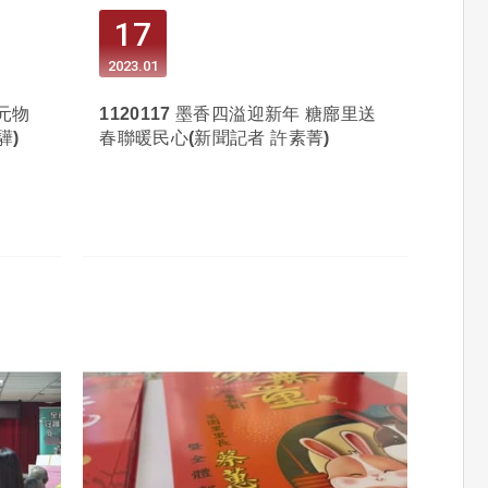
17
2023
01
千元物
1120117 墨香四溢迎新年 糖廍里送
驊)
春聯暖民心(新聞記者 許素菁)