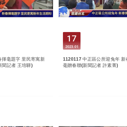
17
2023
01
 新春揮毫題字 里民寄寓新
1120117 中正區公所迎兔年 
新聞記者 王培驊)
毫贈春聯(新聞記者 許素菁)