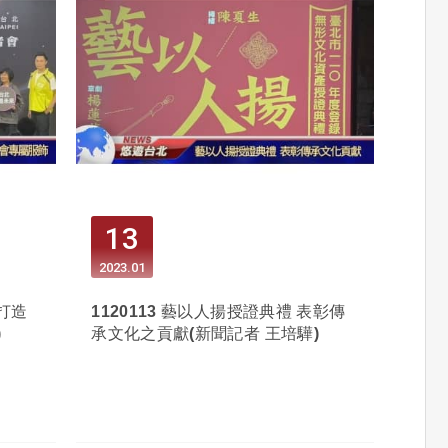
13
2023
01
 打造
1120113 藝以人揚授證典禮 表彰傳
)
承文化之貢獻(新聞記者 王培驊)