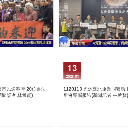
13
2023
01
 傑出市民送春聯 20位書法
1120113 光源臺北企業同響應
新聞記者 林孟賢)
燈會專屬服飾(新聞記者 林孟賢