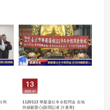
13
2023
01
華分局
1120113 華嚴蓮社冬令慰問金 在地
)
持續獻愛心(新聞記者 許素菁)