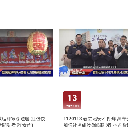
13
2023
01
 聖威艋舺寒冬送暖 紅包快
1120113 春節治安不打烊 萬
新聞記者 許素菁)
加強社區維護(新聞記者 林孟賢