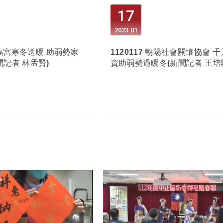
17
2023
01
 雙福宮寒冬送暖 助弱勢家
1120117 朝陽社會關懷協會 
聞記者 林孟賢)
資助弱勢過暖冬(新聞記者 王培