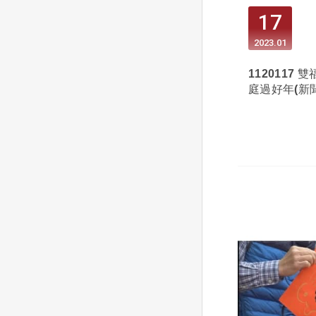
17
2023
01
1120117
庭過好年(新