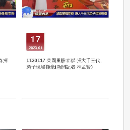
17
2023
01
新春揮
1120117 菜園里贈春聯 張大千三代
弟子現場揮毫(新聞記者 林孟賢)