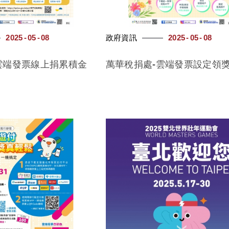
2025
05
08
政府資訊
2025
05
08
雲端發票線上捐累積金
萬華稅捐處-雲端發票設定領