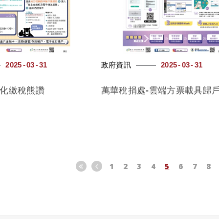
2025
03
31
政府資訊
2025
03
31
E化繳稅熊讚
萬華稅捐處-雲端方票載具歸
1
2
3
4
5
6
7
8